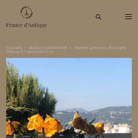
магазин
>
выбор покупателей
>
графин для вина, франция,
500мл/ h с пробкой 27см