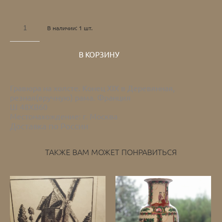
В наличии:
1
шт.
В КОРЗИНУ
Гравюра на холсте. Конец ХIХ в Деревянная,
резная(вручную) рама. Франция
Ш 48ХВ60
Местонахождение: г. Москва
Доставка по России
ТАКЖЕ ВАМ МОЖЕТ ПОНРАВИТЬСЯ