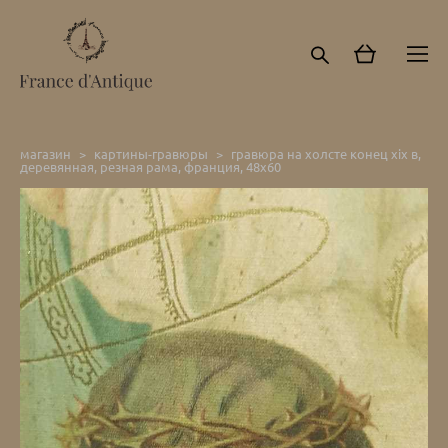
магазин
>
картины-гравюры
>
гравюра на холсте конец хiх в,
деревянная, резная рама, франция, 48х60