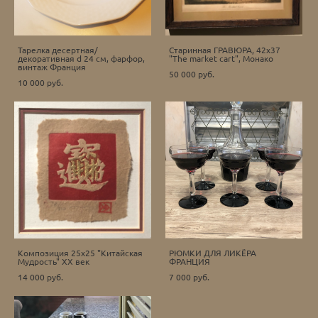
Тарелка десертная/
Старинная ГРАВЮРА, 42х37
декоративная d 24 см, фарфор,
"The market cart", Монако
винтаж Франция
50 000 pуб.
10 000 pуб.
Композиция 25х25 "Китайская
РЮМКИ ДЛЯ ЛИКЁРА
Мудрость" ХХ век
ФРАНЦИЯ
14 000 pуб.
7 000 pуб.